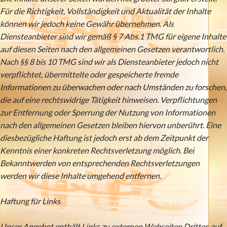
Für die Richtigkeit, Vollständigkeit und Aktualität der Inhalte
können wir jedoch keine Gewähr übernehmen. Als
Diensteanbieter sind wir gemäß § 7 Abs.1 TMG für eigene Inhalte
auf diesen Seiten nach den allgemeinen Gesetzen verantwortlich.
Nach §§ 8 bis 10 TMG sind wir als Diensteanbieter jedoch nicht
verpflichtet, übermittelte oder gespeicherte fremde
Informationen zu überwachen oder nach Umständen zu forschen,
die auf eine rechtswidrige Tätigkeit hinweisen. Verpflichtungen
zur Entfernung oder Sperrung der Nutzung von Informationen
nach den allgemeinen Gesetzen bleiben hiervon unberührt. Eine
diesbezügliche Haftung ist jedoch erst ab dem Zeitpunkt der
Kenntnis einer konkreten Rechtsverletzung möglich. Bei
Bekanntwerden von entsprechenden Rechtsverletzungen
werden wir diese Inhalte umgehend entfernen.
Haftung für Links
Unser Angebot enthält Links zu externen Webseiten Dritter, auf