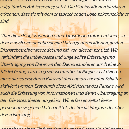
aufgeführten Anbieter eingesetzt. Die Plugins können Sie daran
erkennen, dass sie mit dem entsprechenden Logo gekennzeichnet
sind.
Über diese Plugins werden unter Umständen Informationen, zu
denen auch personenbezogene Daten gehören können, an den
Dienstebetreiber gesendet und ggf. von diesem genutzt. Wir
verhindern die unbewusste und ungewollte Erfassung und
Übertragung von Daten an den Diensteanbieter durch eine 2-
Klick-Lösung. Um ein gewünschtes Social Plugin zu aktivieren,
muss dieses erst durch Klick auf den entsprechenden Schalter
aktiviert werden. Erst durch diese Aktivierung des Plugins wird
auch die Erfassung von Informationen und deren Übertragung an
den Diensteanbieter ausgelöst. Wir erfassen selbst keine
personenbezogenen Daten mittels der Social Plugins oder über
deren Nutzung.
Wir haben keinen Einfluss darauf, welche Daten ein aktiviertes