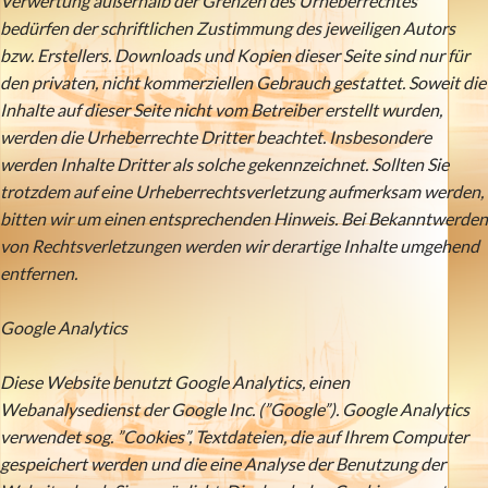
Verwertung außerhalb der Grenzen des Urheberrechtes
bedürfen der schriftlichen Zustimmung des jeweiligen Autors
bzw. Erstellers. Downloads und Kopien dieser Seite sind nur für
den privaten, nicht kommerziellen Gebrauch gestattet. Soweit die
Inhalte auf dieser Seite nicht vom Betreiber erstellt wurden,
werden die Urheberrechte Dritter beachtet. Insbesondere
werden Inhalte Dritter als solche gekennzeichnet. Sollten Sie
trotzdem auf eine Urheberrechtsverletzung aufmerksam werden,
bitten wir um einen entsprechenden Hinweis. Bei Bekanntwerden
von Rechtsverletzungen werden wir derartige Inhalte umgehend
entfernen.
Google Analytics
Diese Website benutzt Google Analytics, einen
Webanalysedienst der Google Inc. (”Google”). Google Analytics
verwendet sog. ”Cookies”, Textdateien, die auf Ihrem Computer
gespeichert werden und die eine Analyse der Benutzung der