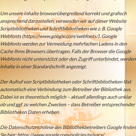
Um unsere Inhalte browserübergreifend korrekt und grafisch
ansprechend darzustellen, verwenden wir auf dieser Website
Scriptbibliotheken und Schriftbibliotheken wie z. B. Google
Webfonts (https://www.google.com/webfonts/). Google
Webfonts werden zur Vermeidung mehrfachen Ladens in den
Cache Ihres Browsers übertragen. Falls der Browser die Google
Webfonts nicht unterstützt oder den Zugriff unterbindet, werden
Inhalte in einer Standardschrift angezeigt.
Der Aufruf von Scriptbibliotheken oder Schriftbibliotheken löst
automatisch eine Verbindung zum Betreiber der Bibliothek aus.
Dabei ist es theoretisch möglich – aktuell allerdings auch unklar
ob und ggf. zu welchen Zwecken – dass Betreiber entsprechender
Bibliotheken Daten erheben.
Die Datenschutzrichtlinie des Bibliothekbetreibers Google finden
Sie hier: https://www.google.com/policies/privacy/